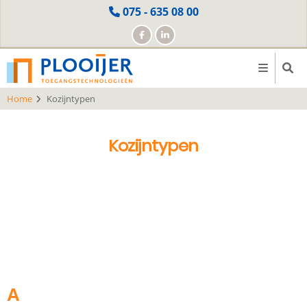
Skip
075 - 635 08 00
to
main
content
Home
Kozijntypen
Kozijntypen
A