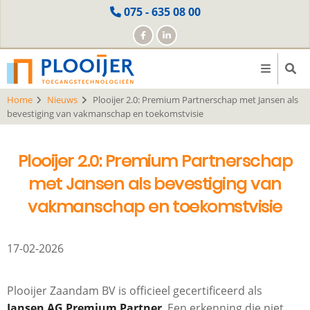
Skip
075 - 635 08 00
to
main
content
Home
Nieuws
Plooijer 2.0: Premium Partnerschap met Jansen als
bevestiging van vakmanschap en toekomstvisie
Plooijer 2.0: Premium Partnerschap
met Jansen als bevestiging van
vakmanschap en toekomstvisie
17-02-2026
Plooijer Zaandam BV is officieel gecertificeerd als
Jansen AG Premium Partner
. Een erkenning die niet